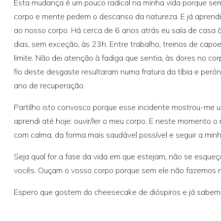
Esta mudança é um pouco radical na minha vida porque semp
corpo e mente pedem o descanso da natureza. E já aprendi,
ao nosso corpo. Há cerca de 6 anos atrás eu saía de casa
dias, sem exceção, às 23h. Entre trabalho, treinos de capoe
limite. Não dei atenção à fadiga que sentia, às dores no co
fio deste desgaste resultaram numa fratura da tíbia e peróni
ano de recuperação.
Partilho isto convosco porque esse incidente mostrou-me 
aprendi até hoje: ouvir/ler o meu corpo. E neste momento o 
com calma, da forma mais saudável possível e seguir a minha
Seja qual for a fase da vida em que estejam, não se esqueç
vocês. Ouçam o vosso corpo porque sem ele não fazemos 
Espero que gostem do cheesecake de dióspiros e já sabem