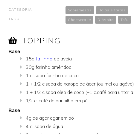
CATEGORIA
Sobremesas
Bolos e tartes
TAGS
Cheesecake
Dióspiro
Tofu
TOPPING
Base
15g
farinha
de aveia
30g farinha amêndoa
1 c. sopa farinha de coco
1 + 1/2 c.sopa de xarope de ácer (ou mel ou agáve)
1 + 1/2 c.sopa óleo de coco (+1 c.café para untar a
1/2 c. café de baunilha em pó
Base
4g de agar agar em pó
4 c. sopa de água