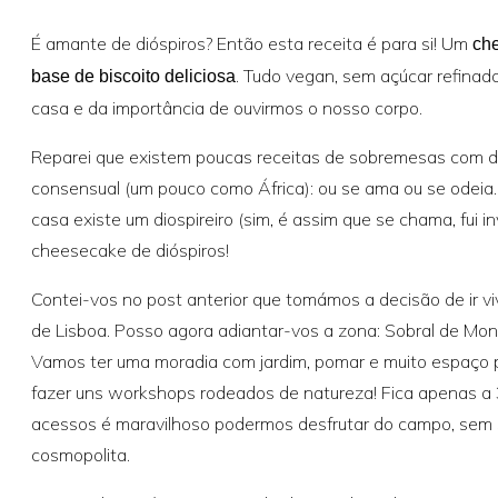
É amante de dióspiros? Então esta receita é para si! Um
ch
. Tudo vegan, sem açúcar refinad
base de biscoito deliciosa
casa e da importância de ouvirmos o nosso corpo.
Reparei que existem poucas receitas de sobremesas com dió
consensual (um pouco como África): ou se ama ou se odeia
casa existe um diospireiro (sim, é assim que se chama, fui in
cheesecake de dióspiros!
Contei-vos no post anterior que tomámos a decisão de ir v
de Lisboa. Posso agora adiantar-vos a zona: Sobral de Mon
Vamos ter uma moradia com jardim, pomar e muito espaço p
fazer uns workshops rodeados de natureza! Fica apenas a
acessos é maravilhoso podermos desfrutar do campo, sem 
cosmopolita.