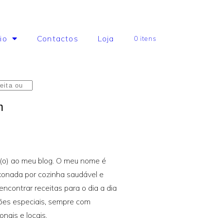
io
Contactos
Loja
0 itens
m
(o) ao meu blog. O meu nome é
xonada por cozinha saudável e
 encontrar receitas para o dia a dia
iões especiais, sempre com
nais e locais.