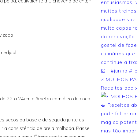
a polpa, equivalente a 1 chávena de chá)*
vizado
 medjool
3 MOLHOS PA
Receitas abaix
 de 22 a 24cm diâmetro com óleo de coco.
es secos da base e de seguida junte os
r a consistência de areia molhada. Passe
prensar a base. É importante assegurar