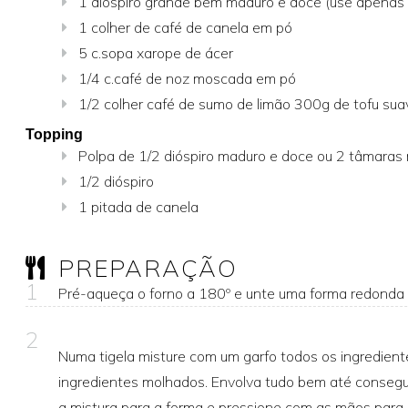
1 dióspiro grande bem maduro e doce (use apenas 
1 colher de café de canela em pó
5 c.sopa xarope de ácer
1/4 c.café de noz moscada em pó
1/2 colher café de sumo de limão 300g de tofu sua
Topping
Polpa de 1/2 dióspiro maduro e doce ou 2 tâmaras
1/2 dióspiro
1 pitada de canela
PREPARAÇÃO
1
Pré-aqueça o forno a 180º e unte uma forma redonda
2
Numa tigela misture com um garfo todos os ingredient
ingredientes molhados. Envolva tudo bem até consegui
a mistura para a forma e pressione com as mãos para 