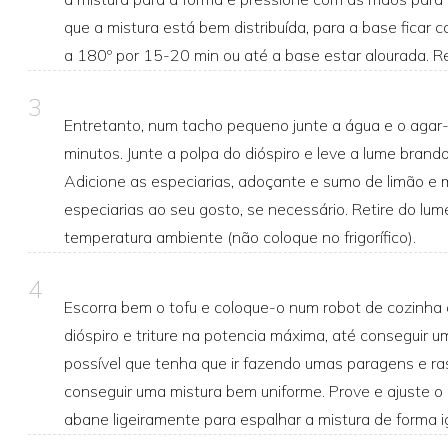
que a mistura está bem distribuída, para a base ficar
a 180º por 15-20 min ou até a base estar alourada. R
3
Entretanto, num tacho pequeno junte a água e o agar-
minutos. Junte a polpa do dióspiro e leve a lume brand
Adicione as especiarias, adoçante e sumo de limão e 
especiarias ao seu gosto, se necessário. Retire do lume
temperatura ambiente (não coloque no frigorífico).
4
Escorra bem o tofu e coloque-o num robot de cozinha ou
dióspiro e triture na potencia máxima, até conseguir 
possível que tenha que ir fazendo umas paragens e ra
conseguir uma mistura bem uniforme. Prove e ajuste o
abane ligeiramente para espalhar a mistura de forma igu