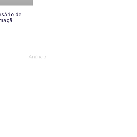
rsário de
 maçã
– Anúncio –