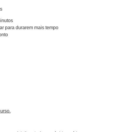
os
inutos
onar para durarem mais tempo
onto
urso.