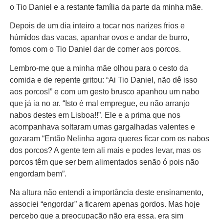
o Tio Daniel e a restante família da parte da minha mãe.
Depois de um dia inteiro a tocar nos narizes frios e
húmidos das vacas, apanhar ovos e andar de burro,
fomos com o Tio Daniel dar de comer aos porcos.
Lembro-me que a minha mãe olhou para o cesto da
comida e de repente gritou: “Ai Tio Daniel, não dê isso
aos porcos!” e com um gesto brusco apanhou um nabo
que já ia no ar. “Isto é mal empregue, eu não arranjo
nabos destes em Lisboa!!”. Ele e a prima que nos
acompanhava soltaram umas gargalhadas valentes e
gozaram “Então Nelinha agora queres ficar com os nabos
dos porcos? A gente tem ali mais e podes levar, mas os
porcos têm que ser bem alimentados senão ó pois não
engordam bem”.
Na altura não entendi a importância deste ensinamento,
associei “engordar” a ficarem apenas gordos. Mas hoje
percebo que a preocupação não era essa, era sim