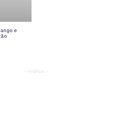
rango e
cão
– Anúncio –