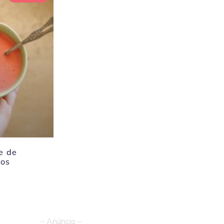
e de
os
– Anúncio –