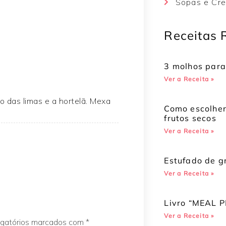
Sopas e Cr
Receitas 
3 molhos para
Ver a Receita »
o das limas e a hortelã. Mexa
Como escolhe
frutos secos
Ver a Receita »
Estufado de 
Ver a Receita »
Livro “MEAL P
Ver a Receita »
igatórios marcados com
*