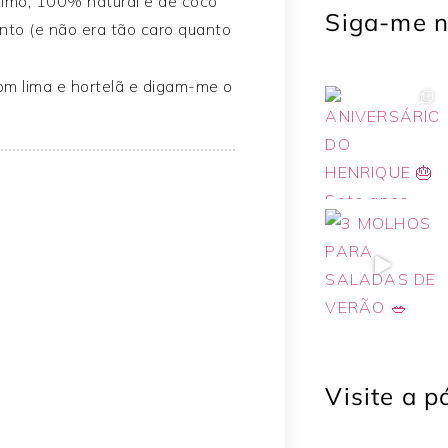
timo, 100% natural e de coco
Siga-me n
ento (e não era tão caro quanto
om lima e hortelã e digam-me o
Visite a 