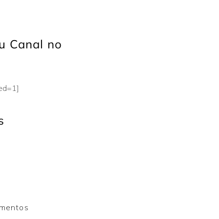
u Canal no
eed=1]
s
s
mentos