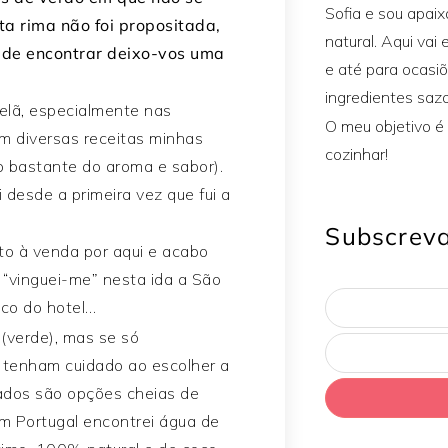
Sofia e sou apai
ta rima não foi propositada,
natural. Aqui vai 
il de encontrar deixo-vos uma
e até para ocasi
ingredientes sazo
elã, especialmente nas
O meu objetivo é 
m diversas receitas minhas
cozinhar!
o bastante do aroma e sabor).
desde a primeira vez que fui a
Subscreva
to à venda por aqui e acabo
 “vinguei-me” nesta ida a São
co do hotel…
 (verde), mas se só
 tenham cuidado ao escolher a
ados são opções cheias de
em Portugal encontrei água de