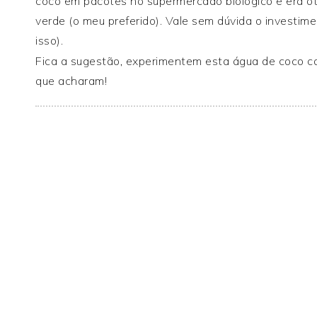
coco em pacotes no supermercado biológico e era ó
verde (o meu preferido). Vale sem dúvida o investim
isso).
Fica a sugestão, experimentem esta água de coco c
que acharam!