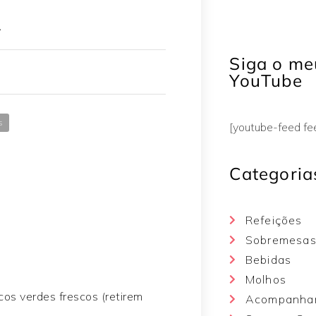
Ã
Siga o me
YouTube
s
[youtube-feed f
Categoria
Refeições
Sobremesa
Bebidas
Molhos
cos verdes frescos (retirem
Acompanha