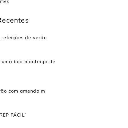
emes
Recentes
 refeições de verão
r uma boa manteiga de
grão com amendoim
REP FÁCIL”