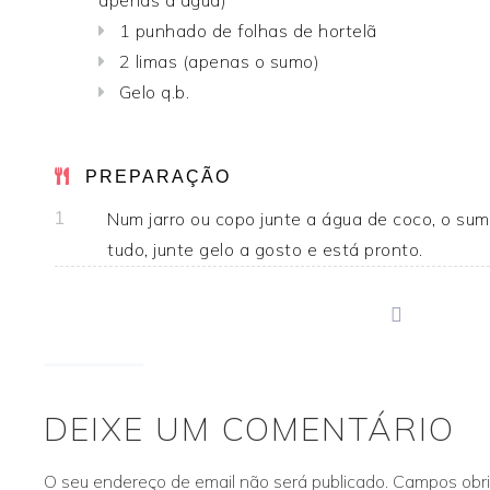
apenas a água)
1 punhado de folhas de hortelã
2 limas (apenas o sumo)
Gelo q.b.
PREPARAÇÃO
Num jarro ou copo junte a água de coco, o sum
1
tudo, junte gelo a gosto e está pronto.
print
DEIXE UM COMENTÁRIO
O seu endereço de email não será publicado.
Campos obr