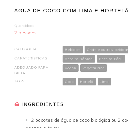
ÁGUA DE COCO COM LIMA E HORTEL
Quantidade
2 pessoas
CATEGORIA
Bebidas
Chás e outras bebida
CARATERÍSTICAS
Receita Rápida
Receita Fácil
ADEQUADO PARA
Vegan
Vegetariano
DIETA
TAGS
Coco
Hortelã
Lima
INGREDIENTES
2 pacotes de água de coco biológica ou 2 co