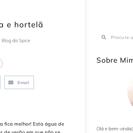
 e hortelã
Sobre Mi
Email
a fica melhor! Esta água de
Olá e bem-vinda(
as de verão em que não se