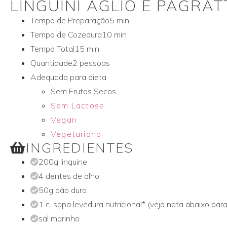
LINGUINI AGLIO E PAGRA
Tempo de Preparação
5 min
Tempo de Cozedura
10 min
Tempo Total
15 min
Quantidade
2 pessoas
Adequado para dieta
Sem Frutos Secos
Sem Lactose
Vegan
Vegetariano
INGREDIENTES
200g linguine
4 dentes de alho
50g pão duro
1 c. sopa levedura nutricional* (veja nota abaixo par
sal marinho