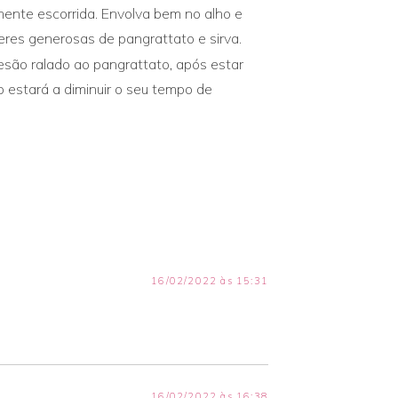
ente escorrida. Envolva bem no alho e
heres generosas de pangrattato e sirva.
esão ralado ao pangrattato, após estar
o estará a diminuir o seu tempo de
16/02/2022 às 15:31
16/02/2022 às 16:38