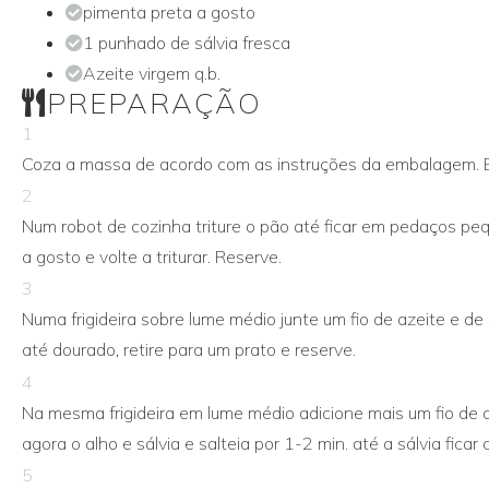
pimenta preta a gosto
1 punhado de sálvia fresca
Azeite virgem q.b.
PREPARAÇÃO
1
Coza a massa de acordo com as instruções da embalagem. En
2
Num robot de cozinha triture o pão até ficar em pedaços peq
a gosto e volte a triturar. Reserve.
3
Numa frigideira sobre lume médio junte um fio de azeite e de
até dourado, retire para um prato e reserve.
4
Na mesma frigideira em lume médio adicione mais um fio de a
agora o alho e sálvia e salteia por 1-2 min. até a sálvia ficar
5