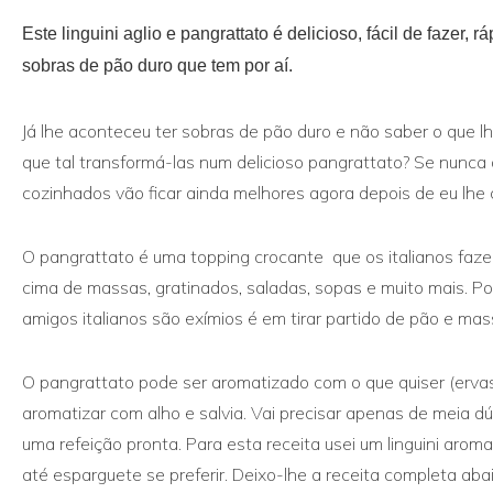
Este linguini aglio e pangrattato é delicioso, fácil de fazer, 
sobras de pão duro que tem por aí.
Já lhe aconteceu ter sobras de pão duro e não saber o que l
que tal transformá-las num delicioso pangrattato? Se nunca 
cozinhados vão ficar ainda melhores agora depois de eu lhe 
O pangrattato é uma topping crocante que os italianos faze
cima de massas, gratinados, saladas, sopas e muito mais. P
amigos italianos são exímios é em tirar partido de pão e ma
O pangrattato pode ser aromatizado com o que quiser (ervas,
aromatizar com alho e salvia. Vai precisar apenas de meia dú
uma refeição pronta. Para esta receita usei um linguini aroma
até esparguete se preferir. Deixo-lhe a receita completa a