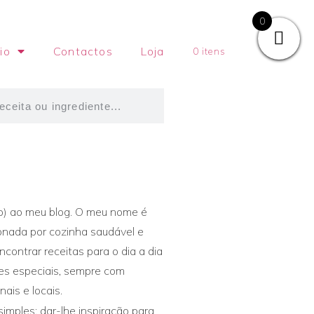
0
io
Contactos
Loja
0 itens
o) ao meu blog. O meu nome é
onada por cozinha saudável e
encontrar receitas para o dia a dia
ões especiais, sempre com
ais e locais.
simples: dar-lhe inspiração para