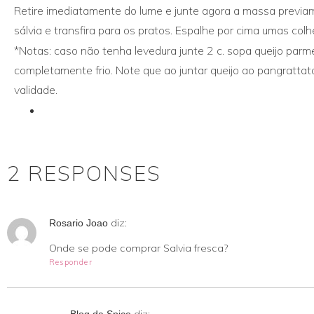
Retire imediatamente do lume e junte agora a massa previam
sálvia e transfira para os pratos. Espalhe por cima umas col
*Notas: caso não tenha levedura junte 2 c. sopa queijo parm
completamente frio. Note que ao juntar queijo ao pangrattat
validade.
print
2 RESPONSES
diz:
Rosario Joao
Onde se pode comprar Salvia fresca?
Responder
diz:
Blog da Spice