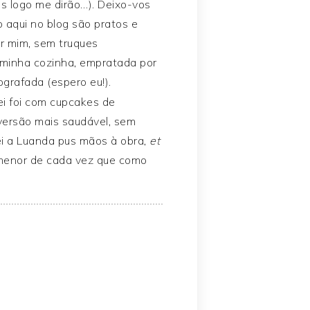
s logo me dirão…). Deixo-vos
 aqui no blog são pratos e
or mim, sem truques
na minha cozinha, empratada por
grafada (espero eu!).
i foi com cupcakes de
 versão mais saudável, sem
ei a Luanda pus mãos à obra,
et
r menor de cada vez que como