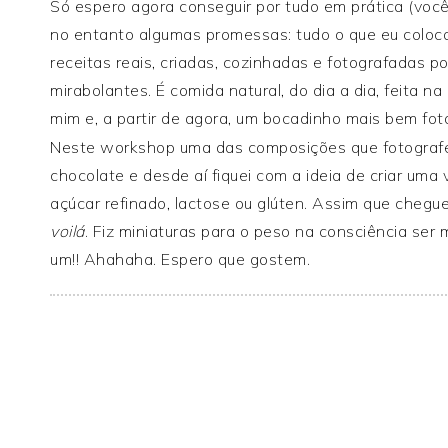
Só espero agora conseguir por tudo em prática (você
no entanto algumas promessas: tudo o que eu coloco
receitas reais, criadas, cozinhadas e fotografadas p
mirabolantes. É comida natural, do dia a dia, feita 
mim e, a partir de agora, um bocadinho mais bem foto
Neste workshop uma das composições que fotografe
chocolate e desde aí fiquei com a ideia de criar uma
açúcar refinado, lactose ou glúten. Assim que chegu
voilá
. Fiz miniaturas para o peso na consciência se
um!! Ahahaha. Espero que gostem.