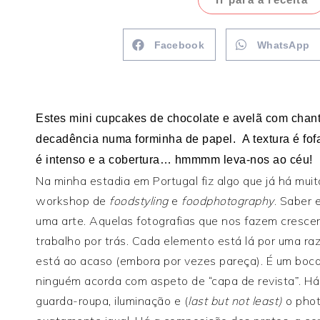
Facebook
WhatsApp
Estes mini cupcakes de chocolate e avelã com chant
decadência numa forminha de papel. A textura é fofa
é intenso e a cobertura… hmmmm leva-nos ao céu!
Na minha estadia em Portugal fiz algo que já há mui
workshop de
foodstyling
e
foodphotography
. Saber 
uma arte. Aquelas fotografias que nos fazem cresce
trabalho por trás. Cada elemento está lá por uma raz
está ao acaso (embora por vezes pareça). É um boc
ninguém acorda com aspeto de “capa de revista”. Há 
guarda-roupa, iluminação e (
last but not least)
o pho