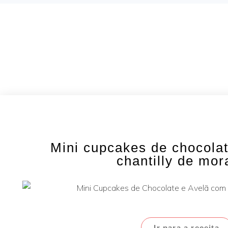
Mini cupcakes de chocola
chantilly de mo
Ir para a receita