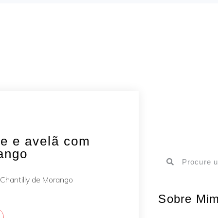
te e avelã com
rango
Sobre Mi