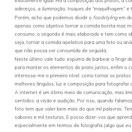
exatamente igual. Há a composição dos pratos, a co
adereços, a iluminação, truques de “maquilhagem” e
Porém, acho que podemos dividir o
foodstyling
em doi
apenas como objetivo tornar a comida bonita mas m
consumo; o segundo é mais elaborado e tem como obj
seja, tornar a comida apelativa para uma foto ou anú
que não possa ser consumida de seguida.
Neste último vale tudo: espuma de barbear a fingir de 
para manter os elementos do prato juntos, enfim o cé
interessa-me o primeiro nível: como tornar os pratos
melhores ângulos, luz e composição para fotografar u
A internet é um ótimo meio de comunicação, mas lim
sentidos: a visão e audição. Por isso, quando falam
foto tem que valer bem mais do que mil palavras. Tem 
sabores e mil texturas. E posso dizer-vos que apren
especialmente em termos de fotografia (algo que eu