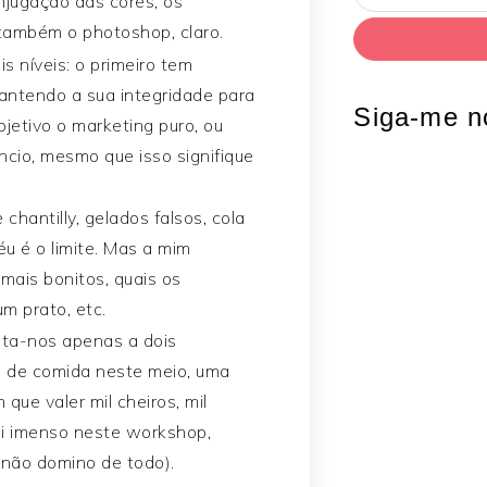
njugação das cores, os
 também o photoshop, claro.
s níveis: o primeiro tem
antendo a sua integridade para
Siga-me n
etivo o marketing puro, ou
ncio, mesmo que isso signifique
chantilly, gelados falsos, cola
u é o limite. Mas a mim
 mais bonitos, quais os
m prato, etc.
ita-nos apenas a dois
os de comida neste meio, uma
que valer mil cheiros, mil
di imenso neste workshop,
 não domino de todo).