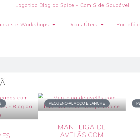
ursos e Workshops
Dicas Úteis
Portefóli
LÃ
S
PEQUENO-ALMOÇO E LANCHE
P
MANTEIGA DE
AVELÃS COM
MES