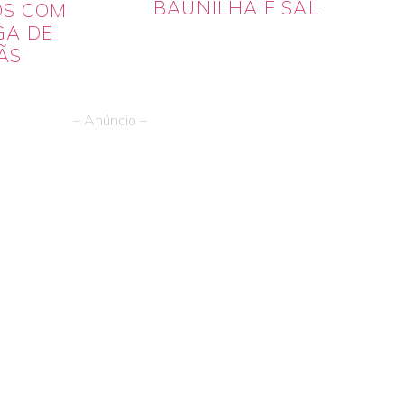
BAUNILHA E SAL
OS COM
GA DE
ÃS
– Anúncio –