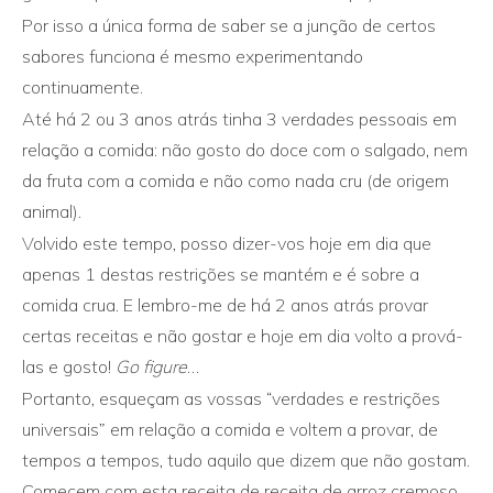
Por isso a única forma de saber se a junção de certos
sabores funciona é mesmo experimentando
continuamente.
Até há 2 ou 3 anos atrás tinha 3 verdades pessoais em
relação a comida: não gosto do doce com o salgado, nem
da fruta com a comida e não como nada cru (de origem
animal).
Volvido este tempo, posso dizer-vos hoje em dia que
apenas 1 destas restrições se mantém e é sobre a
comida crua. E lembro-me de há 2 anos atrás provar
certas receitas e não gostar e hoje em dia volto a prová-
las e gosto!
Go figure
…
Portanto, esqueçam as vossas “verdades e restrições
universais” em relação a comida e voltem a provar, de
tempos a tempos, tudo aquilo que dizem que não gostam.
Comecem com esta receita de receita de arroz cremoso