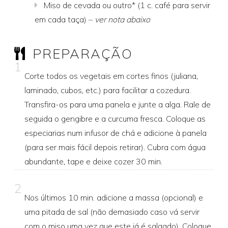
Miso de cevada ou outro* (1 c. café para servir
em cada taça) –
ver nota abaixo
PREPARAÇÃO
1
Corte todos os vegetais em cortes finos (juliana,
laminado, cubos, etc.) para facilitar a cozedura.
Transfira-os para uma panela e junte a alga. Rale de
seguida o gengibre e a curcuma fresca. Coloque as
especiarias num infusor de chá e adicione à panela
(para ser mais fácil depois retirar). Cubra com água
abundante, tape e deixe cozer 30 min.
2
Nos últimos 10 min. adicione a massa (opcional) e
uma pitada de sal (não demasiado caso vá servir
com o miso uma vez que este já é salgado). Coloque