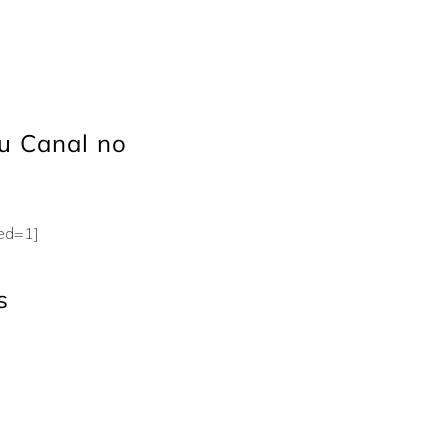
u Canal no
eed=1]
s
s