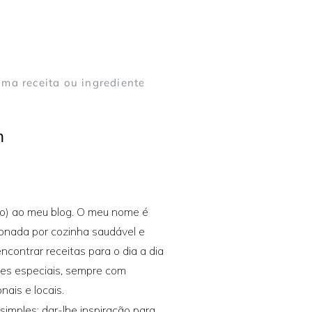
m
o) ao meu blog. O meu nome é
xonada por cozinha saudável e
encontrar receitas para o dia a dia
ões especiais, sempre com
nais e locais.
simples: dar-lhe inspiração para