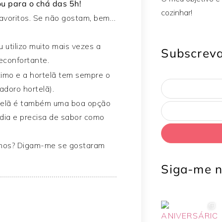
u para o chá das 5h!
cozinhar!
avoritos. Se não gostam, bem…
 utilizo muito mais vezes a
Subscreva
reconfortante.
imo e a hortelã tem sempre o
doro hortelã).
rtelã é também uma boa opção
dia e precisa de sabor como
elhos? Digam-me se gostaram
Siga-me n