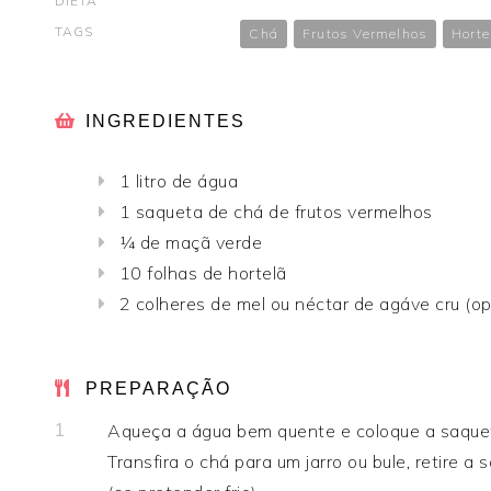
DIETA
TAGS
Chá
Frutos Vermelhos
Horte
INGREDIENTES
1 litro de água
1 saqueta de chá de frutos vermelhos
¼ de maçã verde
10 folhas de hortelã
2 colheres de mel ou néctar de agáve cru (op
PREPARAÇÃO
Aqueça a água bem quente e coloque a saquet
1
Transfira o chá para um jarro ou bule, retire a