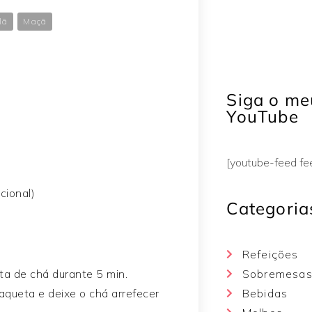
lã
Maçã
Siga o me
YouTube
[youtube-feed f
cional)
Categoria
Refeições
a de chá durante 5 min.
Sobremesa
 saqueta e deixe o chá arrefecer
Bebidas