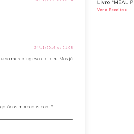
24/11/2016 às 20:34
Livro “MEAL P
Ver a Receita »
24/11/2016 às 21:08
uma marca inglesa creio eu. Mas já
igatórios marcados com
*