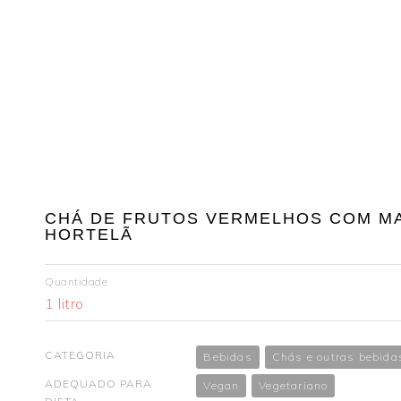
CHÁ DE FRUTOS VERMELHOS COM M
HORTELÃ
Quantidade
1 litro
CATEGORIA
Bebidas
Chás e outras bebida
ADEQUADO PARA
Vegan
Vegetariano