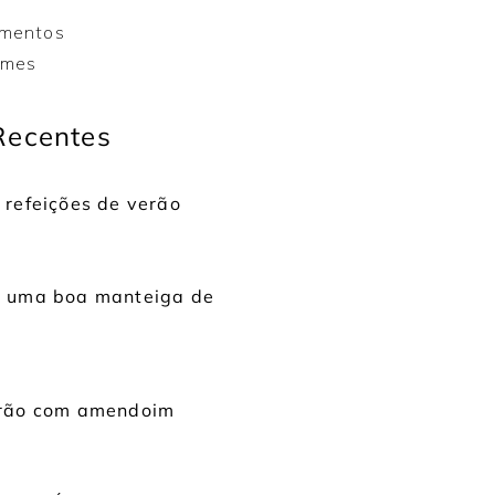
mentos
emes
Recentes
 refeições de verão
r uma boa manteiga de
grão com amendoim