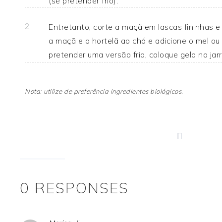
(se pretender frio).
Entretanto, corte a maçã em lascas fininhas e 
2
a maçã e a hortelã ao chá e adicione o mel 
pretender uma versão fria, coloque gelo no jarro
Nota: utilize de preferência ingredientes biológicos.
print
0 RESPONSES