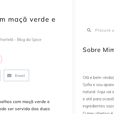
om maçã verde e
Sobre Mi
Email
Olá e bem-vinda(
Sofia e sou apai
natural. Aqui vai 
e até para ocasi
ermelhos com maçã verde e
ingredientes sazo
ode ser servida das duas
O meu objetivo é 