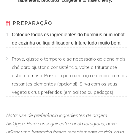
rabanetes, brócolos, curgete e tomate cherry.
PREPARAÇÃO
1
Coloque todos os ingredientes do hummus num robot
de cozinha ou liquidificador e triture tudo muito bem.
Prove, ajuste o tempero e se necessário adicione mais
2
chá para ajustar a consistência, volte a triturar até
estar cremoso. Passe-o para um taça e decore com os
restantes elementos (opcional). Sirva com os seus
vegetais crus preferidos (em palitos ou pedaços).
Nota: use de preferência ingredientes de origem
biológica. Para conseguir esta cor da fotografia, deve
utilizar uma beterraba fresca recentemente cozida, caso