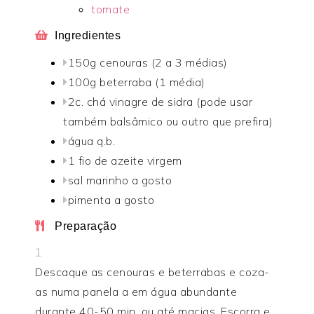
tomate
Ingredientes
150g cenouras (2 a 3 médias)
100g beterraba (1 média)
2c. chá vinagre de sidra (pode usar
também balsâmico ou outro que prefira)
água q.b.
1 fio de azeite virgem
sal marinho a gosto
pimenta a gosto
Preparação
1
Descaque as cenouras e beterrabas e coza-
as numa panela a em água abundante
durante 40-50 min. ou até macias. Escorra e