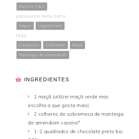
Receita Fácil
ADEQUADO PARA DIETA
Vegan
Vegetariano
TAGS
Carpaccio
Chocolate
Maçã
Manteiga de Amendoim
INGREDIENTES
1 maçã (utilizei maçã verde mas
escolha a que gosta mais)
2 colheres de sobremesa de manteiga
de amendoim caseira*
1-2 quadrados de chocolate preto bio