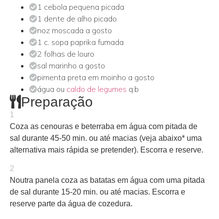
1 cebola pequena picada
1 dente de alho picado
noz moscada a gosto
1 c. sopa paprika fumada
2 folhas de louro
sal marinho a gosto
pimenta preta em moinho a gosto
água ou
caldo de legumes
q.b
Preparação
1
Coza as cenouras e beterraba em água com pitada de
sal durante 45-50 min. ou até macias (veja abaixo* uma
alternativa mais rápida se pretender). Escorra e reserve.
2
Noutra panela coza as batatas em água com uma pitada
de sal durante 15-20 min. ou até macias. Escorra e
reserve parte da água de cozedura.