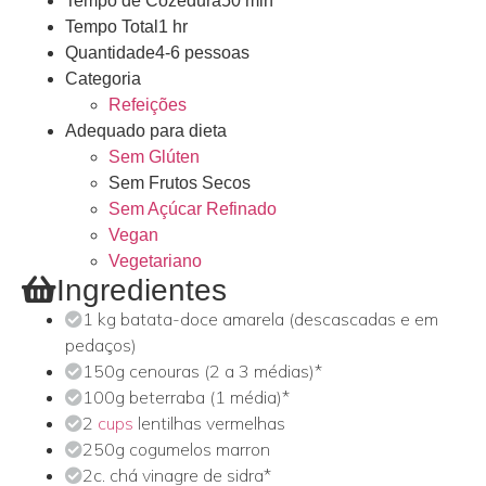
Tempo de Cozedura
50 min
Tempo Total
1 hr
Quantidade
4-6 pessoas
Categoria
Refeições
Adequado para dieta
Sem Glúten
Sem Frutos Secos
Sem Açúcar Refinado
Vegan
Vegetariano
Ingredientes
1 kg batata-doce amarela (descascadas e em
pedaços)
150g cenouras (2 a 3 médias)*
100g beterraba (1 média)*
2
cups
lentilhas vermelhas
250g cogumelos marron
2c. chá vinagre de sidra*