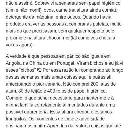
não é assim). Sobrevivi a semanas sem papel higiénico
(sim e não morri!), ovos, carne (na altura ainda comia),
detergente da máquina, entre outros. Quando havia
produtos era ver as pessoas a comprar às paletas, muito
mais do que precisavam, sem qualquer respeito pelo
próximo e na altura chocou-me (tal como vos choca a
vocês agora).
A verdade é que pessoas em pânico são iguais em
Angola, na China ou em Portugal. Viram bichos e eu já vi
esses “bichos” 👹 Por essa razão fui comprando ao longo
destas semanas mais umas coisas aqui e outras ali,
antecipando o pior cenário. Não comprei 200 latas de
atum, 80 de feijão e 400 rolos de papel higiénico.
Comprei o que achei necessário para manter-me e à
minha família corretamente alimentados durante uma
possível quarentena. Essa altura chegou e estamos
tranquilos. Os momentos de crise e adversidade
ensinam-nos muito. Aprendi a dar valor a coisas que até