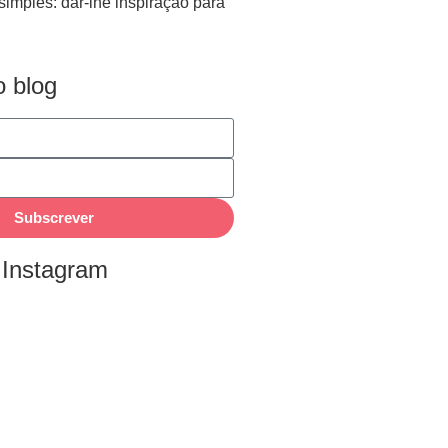
simples: dar-lhe inspiração para
 blog
Subscrever
 Instagram