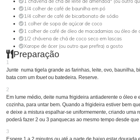
1 chávena de chá de leite de amêndoa* (ou outro que
1/4 colher de café de baunilha em pó
1/4 colher de café de bicarbonato de sódio
1 colher de sopa de açúcar de coco
1 colher de café de óleo de macadamias ou óleo de c
1/2 chávena de chá de coco seco em lascas
Xarope de ácer (ou outro que prefira) a gosto
Preparação
1
Junte numa tigela grande as farinhas, leite, ovo, baunilha, 
bata com um
fouet
ou batedeira. Reserve.
2
Em lume médio, deite numa frigideira antiaderente o óleo e
cozinha, para untar bem. Quando a frigideira estiver bem q
e deixe a mistura espalhar-se uniformemente, criando uma ro
poderá fazer 2 ou 3 panquecas ao mesmo tempo desde que r
3
Espere 1 a 2 minutos ou até a parte de baixo estar dourada