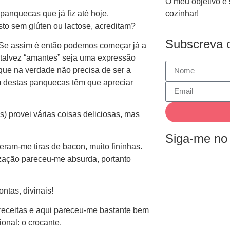
O meu objetivo é 
panquecas que já fiz até hoje.
cozinhar!
sto sem glúten ou lactose, acreditam?
Subscreva o
 Se assim é então podemos começar já a
s talvez “amantes” seja uma expressão
ue na verdade não precisa de ser a
em destas panquecas têm que apreciar
s) provei várias coisas deliciosas, mas
Siga-me no
am-me tiras de bacon, muito fininhas.
ização pareceu-me absurda, portanto
ntas, divinais!
 receitas e aqui pareceu-me bastante bem
nal: o crocante.