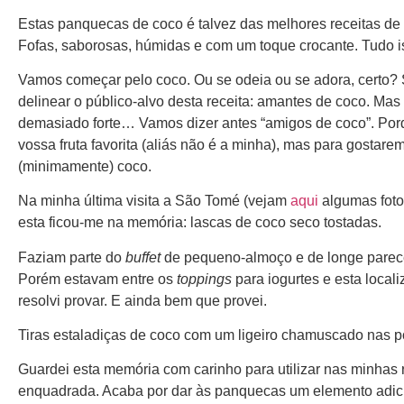
Estas panquecas de coco é talvez das melhores receitas de 
Fofas, saborosas, húmidas e com um toque crocante. Tudo i
Vamos começar pelo coco. Ou se odeia ou se adora, certo?
delinear o público-alvo desta receita: amantes de coco. Ma
demasiado forte… Vamos dizer antes “amigos de coco”. Porq
vossa fruta favorita (aliás não é a minha), mas para gostar
(minimamente) coco.
Na minha última visita a São Tomé (vejam
aqui
algumas foto
esta ficou-me na memória: lascas de coco seco tostadas.
Faziam parte do
buffet
de pequeno-almoço e de longe parecer
Porém estavam entre os
toppings
para iogurtes e esta local
resolvi provar. E ainda bem que provei.
Tiras estaladiças de coco com um ligeiro chamuscado nas po
Guardei esta memória com carinho para utilizar nas minhas
enquadrada. Acaba por dar às panquecas um elemento adicio