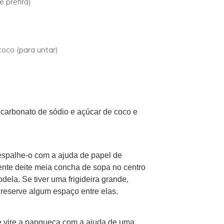
 prefira)
oco (para untar)
bicarbonato de sódio e açúcar de coco e
 espalhe-o com a ajuda de papel de
uente deite meia concha de sopa no centro
dela. Se tiver uma frigideira grande,
eserve algum espaço entre elas.
 e vire a panqueca com a ajuda de uma