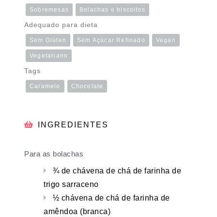
Sobremesas
Bolachas e biscoitos
Adequado para dieta
Sem Glúten
Sem Açúcar Refinado
Vegan
Vegetariano
Tags
Caramelo
Chocolate
INGREDIENTES
Para as bolachas
¾ de chávena de chá de farinha de
trigo sarraceno
½ chávena de chá de farinha de
amêndoa (branca)