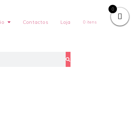
0
io
Contactos
Loja
0 itens