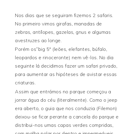
Nos dias que se seguiram fizemos 2 safaris.
No primeiro vimos girafas, manadas de
zebras, antílopes, gazelas, gnus e algumas
avestruzes ao longe.
Porém os”big 5″ (leões, elefantes, búfalo,
leopardos e rinoceronte) nem vê-los. No dia
seguinte lá decidimos fazer um safari privado,
para aumentar as hipóteses de avistar essas
criaturas.
Assim que entrámos no parque começou a
jorrar água do céu (literalmente). Como o jeep
era aberto, o guia que nos conduzia (Filemon)
deixou-se ficar perante a cancela do parque e
distribui-nos umas capas verdes compridas,
com malha polar por dentro e impermeáveis