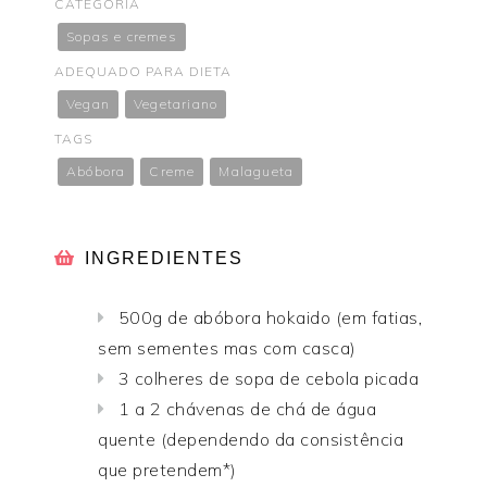
CATEGORIA
Sopas e cremes
ADEQUADO PARA DIETA
Vegan
Vegetariano
TAGS
Abóbora
Creme
Malagueta
INGREDIENTES
500g de abóbora hokaido (em fatias,
sem sementes mas com casca)
3 colheres de sopa de cebola picada
1 a 2 chávenas de chá de água
quente (dependendo da consistência
que pretendem*)